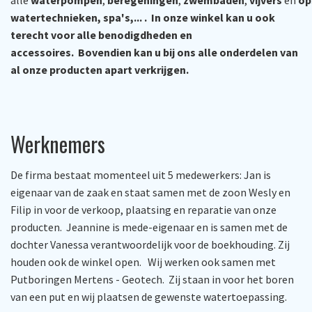
alle
waterpompen
,
beregeningen
,
zwembaden
,
vijvers
en
op
watertechnieken, spa's,... . In onze winkel kan u ook
terecht voor alle benodigdheden en
accessoires. Bovendien kan u bij ons alle onderdelen van
al onze producten apart verkrijgen.
Werknemers
De firma bestaat momenteel uit 5 medewerkers: Jan is
eigenaar van de zaak en staat samen met de zoon Wesly en
Filip in voor de verkoop, plaatsing en reparatie van onze
producten. Jeannine is mede-eigenaar en is samen met de
dochter Vanessa verantwoordelijk voor de boekhouding. Zij
houden ook de winkel open. Wij werken ook samen met
Putboringen Mertens - Geotech. Zij staan in voor het boren
van een put en wij plaatsen de gewenste watertoepassing.